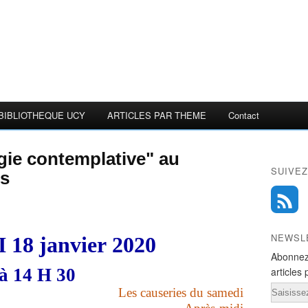
BIBLIOTHEQUE UCY
ARTICLES PAR THEME
Contact
gie contemplative" au
SUIVEZ
ns
NEWSL
18 janvier 2020
Abonnez
articles 
à 14 H 30
Email
Les causeries
du samedi