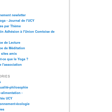
nement newletter
ga - Journal de l'UCY
les par Thème
tin Adhésion à l'Union Comtoise de
e de Lecture
e de Méditation
 sites amis
t-ce que le Yoga ?
e l'association
ORIES
A
tualité-philosophie
-alimentation -
ités UCY
ronnement-écologie
ées