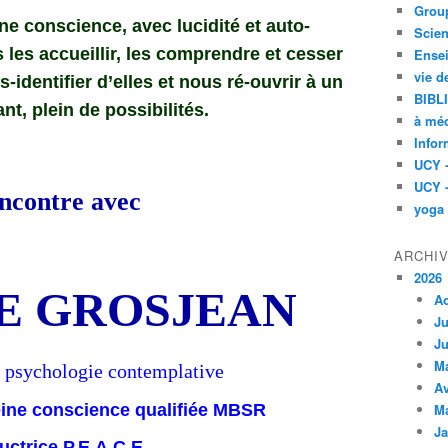
Group
e conscience, avec lucidité et auto-
Scien
es accueillir, les comprendre et cesser
Ensei
vie d
-identifier d’elles et nous ré-ouvrir à un
BIBL
nt, plein de possibilités.
à méd
Infor
UCY 
UCY 
ncontre avec
yoga
ARCHI
2026
E GROSJEAN
A
Ju
Ju
M
n psychologie contemplative
Av
M
leine conscience qualifiée MBSR
Ja
ructrice P.E.A.C.E.