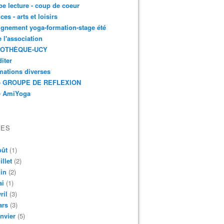
e lecture - coup de coeur
ces - arts et loisirs
gnement yoga-formation-stage été
e l'association
IOTHÈQUE-UCY
iter
mations diverses
- GROUPE DE REFLEXION
- AmiYoga
VES
oût
(1)
illet
(2)
in
(2)
ai
(1)
ril
(3)
ars
(3)
nvier
(5)