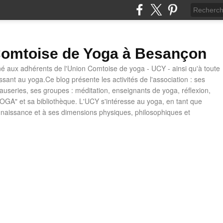
omtoise de Yoga à Besançon
né aux adhérents de l'Union Comtoise de yoga - UCY - ainsi qu'à toute
ssant au yoga.Ce blog présente les activités de l'association : ses
causeries, ses groupes : méditation, enseignants de yoga, réflexion,
OGA" et sa bibliothèque. L'UCY s'intéresse au yoga, en tant que
naissance et à ses dimensions physiques, philosophiques et