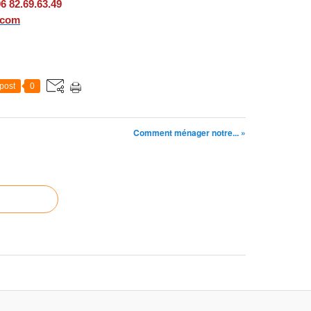
06 82.69.63.49
.com
post
0
Comment ménager notre... »