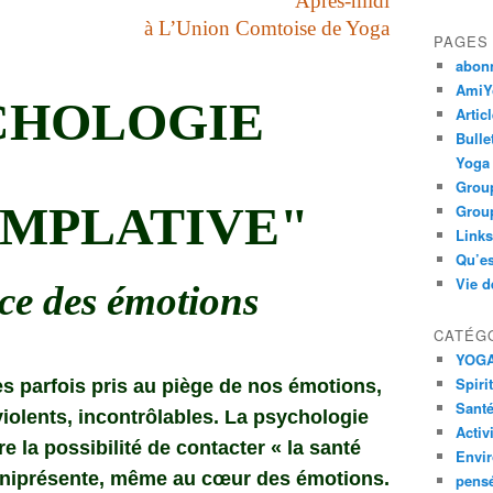
Après-midi
à
L’Union Comtoise de Yoga
PAGES
abon
AmiYo
CHOLOGIE
Artic
Bulle
Yoga
Group
MPLATIVE"
Group
Links
Qu’es
Vie d
ce des émotions
CATÉG
YOG
Spiri
 parfois pris au piège de nos émotions,
Santé
violents, incontrôlables. La psychologie
Activ
 la possibilité de contacter « la santé
Envi
mniprésente, même au cœur des émotions.
pens