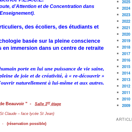
2025
oute, d’Attention et de Concentration dans
2024
’Enseignement).
2023
2022
ticuliers, des écoliers, des étudiants et
2021
2020
2019
sychologie basée sur la pleine conscience
2018
s en immersion dans un centre de retraite
2017
2016
2015
 humain porte en lui une puissance de vie saine,
2014
pleine de joie et de créativité,
à « re-découvrir »
2013
'ouvrir naturellement à lui
-
même et aux autres.
2012
2011
2010
er
 de Beauvoir " -
Salle 1
étage
2009
 St Claude – face lycée St Jean)
ARTIC
-
(réservation possible)