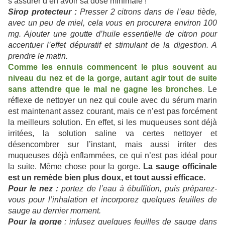
s’assurer d’en avoir sa dose minimale !
Sirop protecteur :
Presser 2 citrons dans de l’eau tiède,
avec un peu de miel, cela vous en procurera environ 100
mg. Ajouter une goutte d’huile essentielle de citron pour
accentuer l’effet dépuratif et stimulant de la digestion. A
prendre le matin.
Comme les ennuis commencent le plus souvent au
niveau du nez et de la gorge, autant agir tout de suite
sans attendre que le mal ne gagne les bronches
.
Le
réflexe de nettoyer un nez qui coule avec du sérum marin
est maintenant assez courant, mais ce n’est pas forcément
la meilleurs solution. En effet, si les muqueuses sont déjà
irritées, la solution saline va certes nettoyer et
désencombrer sur l’instant, mais aussi irriter des
muqueuses déjà enflammées, ce qui n’est pas idéal pour
la suite. Même chose pour la gorge.
La sauge officinale
est un remède bien plus doux, et tout aussi efficace.
Pour le nez :
portez de l’eau à ébullition, puis préparez-
vous pour l’inhalation et incorporez quelques feuilles de
sauge au dernier moment.
Pour la gorge
: infusez quelques feuilles de sauge dans