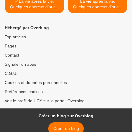
< La vie après la vie,
La vie après la vie,
Quelques aperçus d’orient
Quelques aperçus d’orient
et d’occident - 1ère partie
et d’occident - 2ème partie
>
Hébergé par Overblog
Top articles
Pages
Contact
Signaler un abus
C.G.U.
Cookies et données personnelles
Préférences cookies
Voir le profil de UCY sur le portail Overblog
Créer un blog sur Overblog
Créer un blog