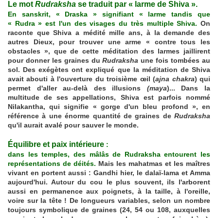
Le mot
Rudraksha
se traduit par « larme de Shiva ».
En sanskrit, « Draska » signifiant « larme tandis que
« Rudra » est l'un des visages du très multiple Shiva.
On
raconte que Shiva a médité mille ans, à la demande des
autres Dieux, pour trouver une arme « contre tous les
obstacles », que de cette méditation des larmes jaillirent
pour donner les graines du
Rudraksha
une fois tombées au
sol. Des exégètes ont expliqué que la méditation de Shiva
avait abouti à l'ouverture du troisième œil (
ajna chakra
) qui
permet d'aller au-delà des illusions
(maya
)... Dans la
multitude de ses appellations,
Shiva est parfois nommé
Nilakantha
, qui signifie « gorge d'un bleu profond », en
référence à une énorme quantité de graines de
Rudraksha
qu'il aurait avalé pour sauver le monde.
Équilibre et paix intérieure
:
dans les temples, des mâlâs de Rudraksha entourent les
représentations de déités.
Mais les mahatmas et les maîtres
vivant en portent aussi : Gandhi hier, le dalaï-lama et Amma
aujourd'hui. Autour du cou le plus souvent, ils l'arborent
aussi en permanence aux poignets, à la taille, à l'oreille,
voire sur la tête ! De longueurs variables, selon un nombre
toujours symbolique de graines (24, 54 ou 108, auxquelles