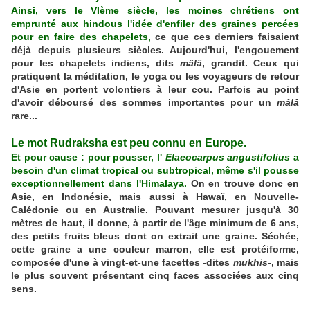
Ainsi, vers le VIème siècle, les moines chrétiens ont
emprunté aux hindous l'idée d'enfiler des graines percées
pour en faire des chapelets,
ce que ces derniers faisaient
déjà depuis plusieurs siècles. Aujourd'hui, l'engouement
pour les chapelets indiens, dits
mâlâ
, grandit. Ceux qui
pratiquent la méditation, le yoga ou les voyageurs de retour
d'Asie en portent volontiers à leur cou. Parfois au point
d'avoir déboursé des sommes importantes pour un
mâlâ
rare...
Le mot Rudraksha est peu connu en Europe.
Et pour cause : pour pousser, l'
Elaeocarpus angustifolius
a
besoin d'un climat tropical ou subtropical, même s'il pousse
exceptionnellement dans l'Himalaya.
On en trouve donc en
Asie, en Indonésie, mais aussi à Hawaï, en Nouvelle-
Calédonie ou en Australie. Pouvant mesurer jusqu'à 30
mètres de haut, il donne, à partir de l'âge minimum de 6 ans,
des petits fruits bleus dont on extrait une graine. Séchée,
cette graine a une couleur marron, elle est protéiforme,
composée d'une à vingt-et-une facettes -dites
mukhis
-, mais
le plus souvent présentant cinq faces associées aux cinq
sens.