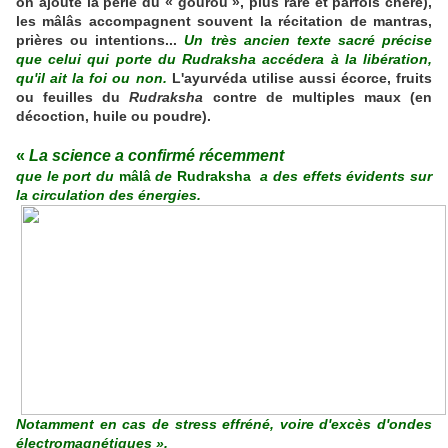
on ajoute la perle du « gourou », plus rare et parfois chère),
les mâlâs accompagnent souvent la récitation de mantras,
prières ou intentions...
Un très ancien texte sacré précise
que celui qui porte du Rudraksha accédera à la libération,
qu'il ait la foi ou non.
L'ayurvéda utilise aussi écorce, fruits
ou feuilles du
Rudraksha
contre de multiples maux (en
décoction, huile ou poudre).
«
La science a confirmé récemment
que le port du
mâlâ
de
Rudraksha
a des effets évidents sur
la circulation des énergies.
Notamment en cas de stress effréné, voire d'excès d'ondes
électromagnétiques ».