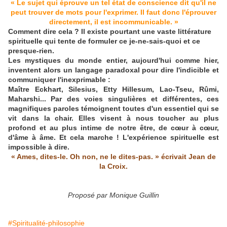
« Le sujet qui éprouve un tel état de conscience dit qu'il ne
peut trouver de mots pour l'exprimer. Il faut donc l'éprouver
directement, il est incommunicable. »
Comment dire cela ? Il existe pourtant une vaste littérature
spirituelle qui tente de formuler ce je-ne-sais-quoi et ce
presque-rien.
Les mystiques du monde entier, aujourd'hui comme hier,
inventent alors un langage paradoxal pour dire l'indicible et
communiquer l'inexprimable :
Maître Eckhart, Silesius, Etty Hillesum, Lao-Tseu, Rûmi,
Maharshi... Par des voies singulières et différentes, ces
magnifiques paroles témoignent toutes d'un essentiel qui se
vit dans la chair. Elles visent à nous toucher au plus
profond et au plus intime de notre être, de cœur à cœur,
d'âme à âme. Et cela marche ! L'expérience spirituelle est
impossible à dire.
« Ames, dites-le. Oh non, ne le dites-pas. » écrivait Jean de
la Croix.
Proposé par Monique Guillin
#Spiritualité-philosophie