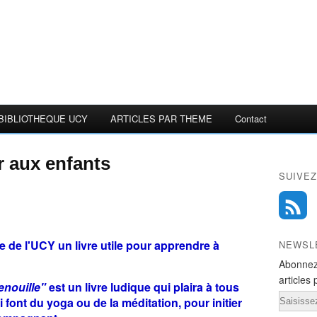
BIBLIOTHEQUE UCY
ARTICLES PAR THEME
Contact
r aux enfants
SUIVEZ
e de l'UCY un livre utile pour apprendre à
NEWSL
Abonnez
articles 
enouille"
est un livre ludique qui plaira à tous
Email
 font du yoga ou de la méditation, pour initier