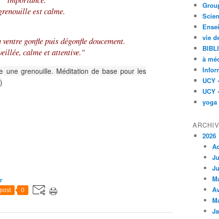
Group
grenouille est calme.
Scien
Ensei
vie d
 ventre gonfle puis dégonfle doucement.
BIBL
veillée, calme et attentive."
à méd
Infor
une grenouille. Méditation de base pour les
UCY 
)
UCY 
yoga
ARCHI
2026
A
Ju
Ju
M
r
Av
post
0
M
Ja