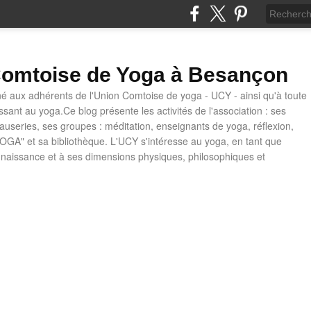
omtoise de Yoga à Besançon
né aux adhérents de l'Union Comtoise de yoga - UCY - ainsi qu'à toute
ssant au yoga.Ce blog présente les activités de l'association : ses
causeries, ses groupes : méditation, enseignants de yoga, réflexion,
OGA" et sa bibliothèque. L'UCY s'intéresse au yoga, en tant que
naissance et à ses dimensions physiques, philosophiques et