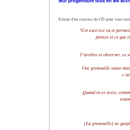
leur progéniture tous en les ac
Extrait d'un exercice du CD pour vous exer
"Cet exercice va te permett
penses et ce que t
S’arrêter et observer, ce 
Une grenouille saute mais
s’ar
Quand tu es assis, comme
vraim
[La grenouille] ne gasp