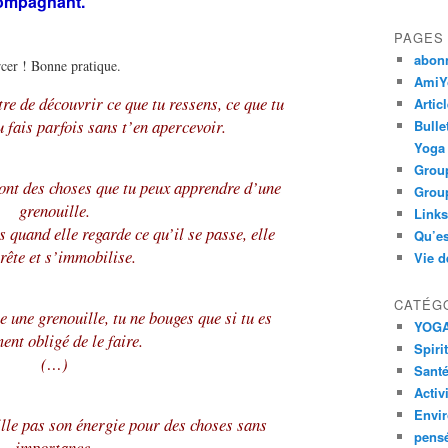
compagnant.
PAGES
abon
cer ! Bonne pratique.
AmiYo
re de découvrir ce que tu ressens, ce que tu
Artic
u fais parfois sans t’en apercevoir.
Bulle
Yoga
Group
sont des choses que tu peux apprendre d’une
Group
grenouille.
Links
 quand elle regarde ce qu’il se passe, elle
Qu’es
rête et s’immobilise.
Vie d
CATÉG
 une grenouille, tu ne bouges que si tu es
YOG
ent obligé de le faire.
Spiri
(…)
Santé
Activ
Envi
ille pas son énergie pour des choses sans
pens
importance.