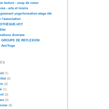
e lecture - coup de coeur
ces - arts et loisirs
gnement yoga-formation-stage été
e l'association
IOTHÈQUE-UCY
iter
mations diverses
- GROUPE DE REFLEXION
- AmiYoga
VES
oût
(1)
illet
(2)
in
(2)
ai
(1)
ril
(3)
ars
(3)
nvier
(5)