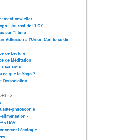
nement newletter
ga - Journal de l'UCY
les par Thème
tin Adhésion à l'Union Comtoise de
e de Lecture
e de Méditation
 sites amis
t-ce que le Yoga ?
e l'association
ORIES
A
tualité-philosophie
-alimentation -
ités UCY
ronnement-écologie
ées