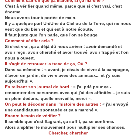
Comment sait-on que ça marche, si ça marche ?
C'est à vérifier quand même, parce que si c'est vrai, c'est
énorme.
Nous avons tour à portée de main.
Il y a quelque part Un/Une du Ciel ou de la Terre, qui ne nous
veut que du bien et qui est à notre écoute.
Il faut juste que l'on parle, que l'on se bouge.
Comment vérifier cela ?
Si c'est vrai, ça a déjà dû nous arriver : avoir demandé et
avoir reçu, avoir cherché et avoir trouvé, avoir frappé et l'on
nous a ouvert.
Il s'agit de retrouver la trace de ça, Où ?
Dans sa mémoire : « avant, je rêvais de vivre à la campagne,
d'avoir un jardin, de vivre avec des animaux... et j'y suis
aujourd'hui ».
En relisant son journal de bord :
« j'ai prié pour ça -
rencontrer des personnes avec qui j'ai des affinités – je suis
en plein dedans, quelle merveille, merci ».
On peut le décoder dans l'histoire des autres :
« j'ai envoyé
une candidature spontanée et ça a marché ».
Encore besoin de vérifier ?
Il semble que c'est flagrant, ça suffit, ça se confirme.
Alors amplifier le mouvement pour multiplier ses chances.
Chercher, chercher