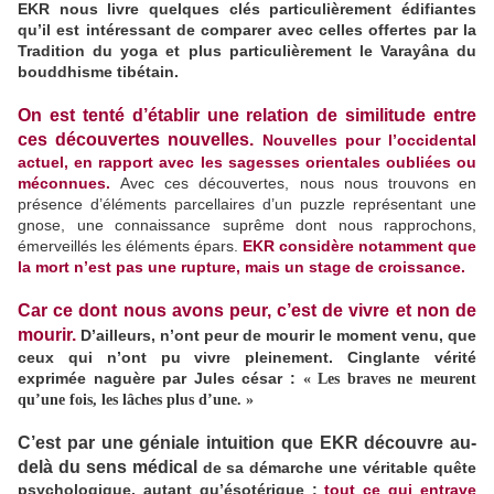
EKR nous livre quelques clés particulièrement édifiantes
qu’il est intéressant de comparer avec celles offertes par la
Tradition du yoga et plus particulièrement le Varayâna du
bouddhisme tibétain.
On est tenté d’établir une relation de similitude entre
ces découvertes nouvelles.
Nouvelles pour l’occidental
actuel, en rapport avec les sagesses orientales oubliées ou
méconnues.
Avec ces découvertes, nous nous trouvons en
présence d’éléments parcellaires d’un puzzle représentant une
gnose, une connaissance suprême dont nous rapprochons,
émerveillés les éléments épars.
EKR considère notamment que
la mort n’est pas une rupture, mais un stage de croissance.
Car ce dont nous avons peur, c’est de vivre et non de
mourir.
D’ailleurs, n’ont peur de mourir le moment venu, que
ceux qui n’ont pu vivre pleinement. Cinglante vérité
exprimée naguère par Jules césar :
« Les braves ne meurent
qu’une fois, les lâches plus d’une. »
C’est par une géniale intuition que EKR découvre au-
delà du sens médical
de sa démarche une véritable quête
psychologique, autant qu’ésotérique ;
tout ce qui entrave