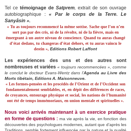
Tel ce
témoignage de
Satprem
,
extrait de son ouvrage
autobiographique :
« Par le corps de la Terre. Le
Sanyâsin ».
« Tu as toujours recommencé la même sottise. Sache que l’on n’en
sort pas par des cris, ni de la révolte, ni de la fièvre, mais en
émergeant à un autre niveau de conscience. Quand tu auras changé
d’état dedans, tu changeras d’état dehors, et tu auras vaincu le
Editions Robert Laffont
destin »,
Les expériences des uns et des autres sont
nombreuses et variées
« toujours recommencées », comme
le conclut le docteur Evans-Wentz dans l’
Agenda au Livre des
Morts tibétain, Editions A. Maisonneuve.
« Les formes-pensées et les procédés de l’Orient et de l’Occident son
fondamentalement semblables, et, en dépit des différences de races,
de croyances, entourage physique et social, les nations de l’humanité
ont été de temps immémoriaux,
en union mentale et spirituelles ».
Nous voici arrivés maintenant à un exercice pratique
en forme de questions :
ma vie après la vie, en fonction des
découvertes des psychologues modernes, autant que d’après les
Traditions, semble fortement influencée par la nature et la qualité