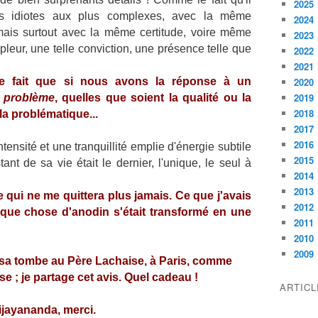
2025
s idiotes aux plus complexes, avec la même
2024
 mais surtout avec la même certitude, voire même
2023
mpleur, une telle conviction, une présence telle que
2022
2021
 le fait que si nous avons la réponse à un
2020
2019
e problème
, quelles que soient la qualité ou la
2018
la problématique...
2017
2016
ntensité et une tranquillité emplie d'énergie subtile
2015
t de sa vie était le dernier, l'unique, le seul à
2014
2013
 qui ne me quittera plus jamais. Ce que j'avais
2012
que chose d'anodin s'était transformé en une
2011
2010
2009
 sa tombe au Père Lachaise, à Paris, comme
e ; je partage cet avis. Quel cadeau !
ARTIC
jayananda, merci.