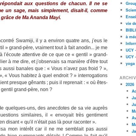
Group
l répondait aux questions de chacun. Il ne se
Scien
e un sage, mais simplement, disait-il, comme
Ensei
a grâce de Ma Ananda Mayi.
vie d
BIBL
à méd
ncontré Swamiji, il y a environ quatre ans, j'eus le
Infor
il » grand-père, vraiment tout à fait anodin... je me
UCY 
à l'écoute attentive de ce que ce « gentil » grand-
UCY 
ier à me dire, et j'observais sa manière d'être tout
yoga
s aussi banales que : « Vous n'avez pas froid ? »,
, « Vous habitez à quel endroit ? » interrogations
ARCHI
nt presque gênants ; puis il reprenait : « où êtes-
2026
gentil grand-père, non ?
A
Ju
Ju
e de quelques-uns, des anecdotes de sa vie auprès
M
estions similaires, il « envoyait très gentiment
Av
n disant « qu'il n'était pas là pour raconter ».
M
uisa mon intérêt car il ne me semblait pas aussi
Ja
de bien surprenants détails ! Comme le fait qu'il