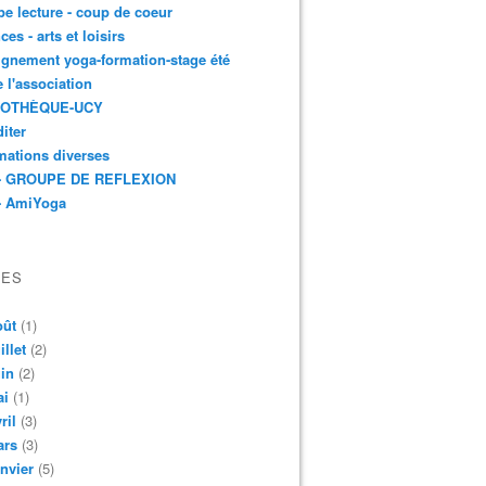
e lecture - coup de coeur
ces - arts et loisirs
gnement yoga-formation-stage été
e l'association
IOTHÈQUE-UCY
iter
mations diverses
- GROUPE DE REFLEXION
- AmiYoga
VES
oût
(1)
illet
(2)
in
(2)
ai
(1)
ril
(3)
ars
(3)
nvier
(5)