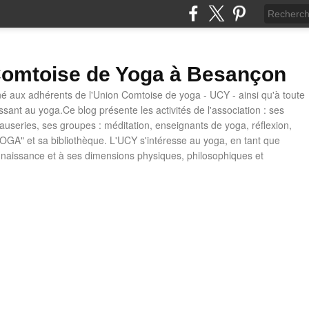
omtoise de Yoga à Besançon
né aux adhérents de l'Union Comtoise de yoga - UCY - ainsi qu'à toute
ssant au yoga.Ce blog présente les activités de l'association : ses
causeries, ses groupes : méditation, enseignants de yoga, réflexion,
OGA" et sa bibliothèque. L'UCY s'intéresse au yoga, en tant que
naissance et à ses dimensions physiques, philosophiques et