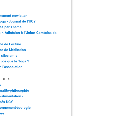
nement newletter
ga - Journal de l'UCY
les par Thème
tin Adhésion à l'Union Comtoise de
e de Lecture
e de Méditation
 sites amis
t-ce que le Yoga ?
e l'association
ORIES
A
tualité-philosophie
-alimentation -
ités UCY
ronnement-écologie
ées