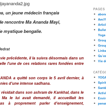
PAGES
ns, un jeune médecin français
abon
AmiYo
de rencontre Ma Ananda Mayi,
Artic
Bulle
de mystique bengalie.
Yoga
Group
Group
ledrat
Links
Qu’es
ie précédente, il la suivra désormais dans un
Vie d
lle l'une de ces relations rares fondées entre
CATÉG
YOG
NANDA
a quitté son corps le 5 avril dernier, à
Spiri
nnies d'une intense
sadhana
.
Santé
il résidait dans son ashram de Kankhal, dans le
Activ
 Ma le lui avait demandé, il accueillait les
Envi
pens
pas à proprement parler d'enseignement,