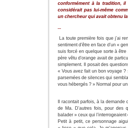
conformément à la tradition, i
considérait pas lui-même comm
un chercheur qui avait obtenu l
...
La toute première fois que j'ai re
sentiment d'être en face d'un « gent
suis forcé en quelque sorte à être 
père vêtu d'orange avait de particul
simplement. Il posait des question
« Vous avez fait un bon voyage ? »
parsemées de silences qui semblaie
vous hébergés ? » Normal pour un 
Il racontait parfois, à la demand
de Ma. D'autres fois, pour des qu
balader » ceux qui l'interrogeaient e
Petit à petit, ce personnage aig
« lisse » que cela. Je m'aperçus 