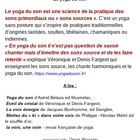
Le yoga du son est une science de la pratique des
sons primordiaux ou « sons sources ».
C’est un yoga
sans posture qui s’inspire de pratiques traditionnelles
d’origines taoïstes, soufies, tibétaines, chamaniques ou
indiennes.
« En yoga du son il n’est pas question de savoir
chanter mais d’émettre des sons source et de les faire
retentir
«
explique Véronique et Denis Fargeot qui
enseignent les sons source, les chants harmoniques et le
yoga du son.
https://www.yogaduson.fr/
A lire :
Yoga du son
d’Astrid Belaza ed Musirelax,
Eveil de cristal
de Véronique et Denis Fargeot,
La voix énergie
de Jacques Bonhomme, éd Dangles,
Mettez du « ki » dans votre voix
de Philippe –Nicolas Mélot éd
le souffle d’or,
la voix, une voie
-
revue française de yoga.
par Denis Brossier
proposé