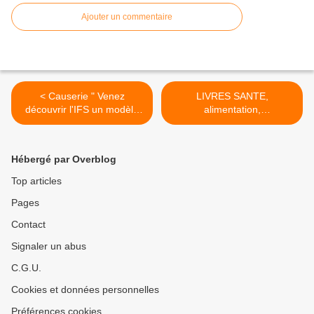
Ajouter un commentaire
< Causerie " Venez
LIVRES SANTE,
découvrir l'IFS un modèle
alimentation,
de psyhothérapie, une
environnement >
méthode et un art de vivre !
Hébergé par Overblog
Top articles
Pages
Contact
Signaler un abus
C.G.U.
Cookies et données personnelles
Préférences cookies