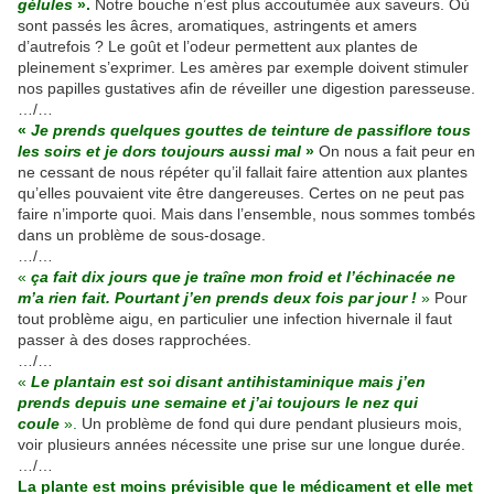
gélules
».
Notre bouche n’est plus accoutumée aux saveurs. Où
sont passés les âcres, aromatiques, astringents et amers
d’autrefois ? Le goût et l’odeur permettent aux plantes de
pleinement s’exprimer. Les amères par exemple doivent stimuler
nos papilles gustatives afin de réveiller une digestion paresseuse.
…/…
«
Je prends quelques gouttes de teinture de passiflore tous
les soirs et je dors toujours aussi mal
»
On nous a fait peur en
ne cessant de nous répéter qu’il fallait faire attention aux plantes
qu’elles pouvaient vite être dangereuses. Certes on ne peut pas
faire n’importe quoi. Mais dans l’ensemble, nous sommes tombés
dans un problème de sous-dosage.
…/…
«
ça fait dix jours que je traîne mon froid et l’échinacée ne
m’a rien fait. Pourtant j’en prends deux fois par jour !
»
Pour
tout problème aigu, en particulier une infection hivernale il faut
passer à des doses rapprochées.
…/…
«
Le plantain est soi disant antihistaminique mais j’en
prends depuis une semaine et j’ai toujours le nez qui
coule
».
Un problème de fond qui dure pendant plusieurs mois,
voir plusieurs années nécessite une prise sur une longue durée.
…/…
La plante est moins prévisible que le médicament et elle met