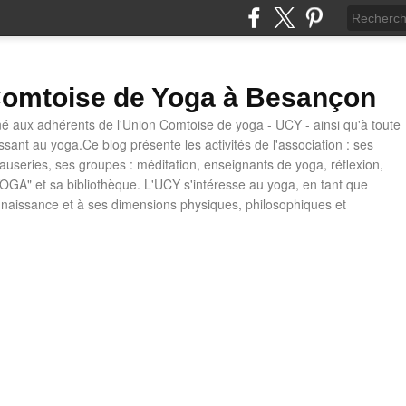
omtoise de Yoga à Besançon
né aux adhérents de l'Union Comtoise de yoga - UCY - ainsi qu'à toute
ssant au yoga.Ce blog présente les activités de l'association : ses
causeries, ses groupes : méditation, enseignants de yoga, réflexion,
OGA" et sa bibliothèque. L'UCY s'intéresse au yoga, en tant que
naissance et à ses dimensions physiques, philosophiques et