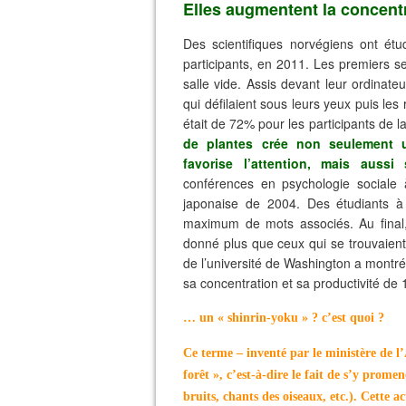
Elles augmentent la concent
Des scientifiques norvégiens ont ét
participants, en 2011. Les premiers se
salle vide. Assis devant leur ordinat
qui défilaient sous leurs yeux puis les 
était de 72% pour les participants de l
de plantes crée non seulement u
favorise l’attention, mais aussi 
conférences en psychologie sociale 
japonaise de 2004. Des étudiants à q
maximum de mots associés. Au final
donné plus que ceux qui se trouvaien
de l’université de Washington a montr
sa concentration et sa productivité de
… un « shinrin-yoku » ? c’est quoi ?
Ce terme – inventé par le ministère de l
forêt », c’est-à-dire le fait de s’y prome
bruits, chants des oiseaux, etc.). Cette ac