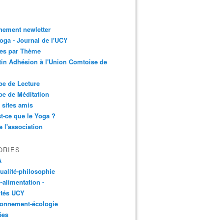
nement newletter
ga - Journal de l'UCY
les par Thème
tin Adhésion à l'Union Comtoise de
e de Lecture
e de Méditation
 sites amis
t-ce que le Yoga ?
e l'association
ORIES
A
tualité-philosophie
-alimentation -
ités UCY
ronnement-écologie
ées