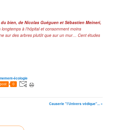
t du bien, de Nicolas Guéguen et Sébastien Meineri,
s longtemps à l’hôpital et consomment moins
ne sur des arbres plutôt que sur un mur… Cent études
nement-écologie
post
0
Causerie "l’Univers védique"... »