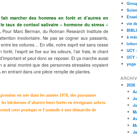
Group
Scien
Ensei
 fait marcher des hommes en forêt et d’autres en
vie d
le taux de cortisol salivaire – hormone du stress –
BIBL
.
Pour Marc Berman, du Rotman Research Institute de
à méd
’attention involontaire. Ne pas se cogner aux passants,
Infor
 entre les voitures… En ville, notre esprit est sans cesse
UCY 
 forêt, l’esprit se fixe sur les odeurs, l’air frais, le chant
UCY 
n d’important et peut donc se reposer. Et ça marche aussi
yoga
ton a ainsi montré que des personnes stressées voyaient
 % en entrant dans une pièce remplie de plantes.
ARCHI
2026
A
xpression est née dans les années 1970, des paysannes
Ju
les bûcherons d’abattre leurs forêts en étreignant arbres.
Ju
rend cette pratique et l’assimile à une démarche de
M
Av
M
Ja