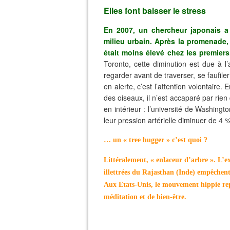
Elles font baisser le stress
En 2007, un chercheur japonais a
milieu urbain. Après la promenade, 
était moins élevé chez les premiers
Toronto, cette diminution est due à l
regarder avant de traverser, se faufiler
en alerte, c’est l’attention volontaire. En
des oiseaux, il n’est accaparé par rie
en intérieur : l’université de Washing
leur pression artérielle diminuer de 4
… un « tree hugger » c’est quoi ?
Littéralement, « enlaceur d’arbre ». L’e
illettrées du Rajasthan (Inde) empêchent 
Aux Etats-Unis, le mouvement hippie rep
méditation et de bien-être.