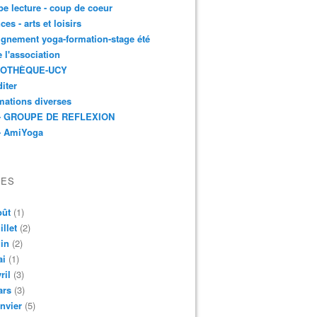
e lecture - coup de coeur
ces - arts et loisirs
gnement yoga-formation-stage été
e l'association
IOTHÈQUE-UCY
iter
mations diverses
- GROUPE DE REFLEXION
- AmiYoga
VES
oût
(1)
illet
(2)
in
(2)
ai
(1)
ril
(3)
ars
(3)
nvier
(5)