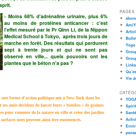
sprit.
PAGES
- Moins 68% d'adrénaline urinaire, plus 6%
abon
au moins de protéines anticancer : c'est
AmiYo
l'effet mesuré par le Pr Qinn Li, de la Nippon
Artic
Medical School à Tokyo, après trois jours de
Bulle
marche en forêt. Des résultats qui perdurent
Yoga
sept à trente jours et qui ne sont pas
Group
observé en ville... quels pouvoirs ont les
Group
plantes que le béton n'a pas ?
Links
Qu’es
Vie d
CATÉG
st une forme d’action politique née à New-York dans les
YOG
et ses amis décident de lancer leurs « bombes » de graines
Spiri
Santé
ues pour ramener de la nature en ville et créer des jardins
Activ
u surfaces nues peuvent ainsi être ensemencés.
Envi
pens