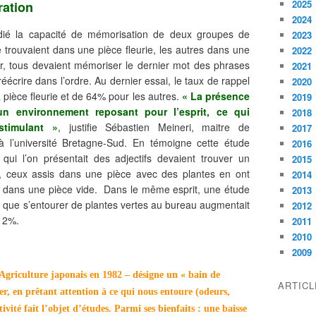
2025
ration
2024
udié la capacité de mémorisation de deux groupes de
2023
 trouvaient dans une pièce fleurie, les autres dans une
2022
eur, tous devaient mémoriser le dernier mot des phrases
2021
réécrire dans l’ordre. Au dernier essai, le taux de rappel
2020
a pièce fleurie et de 64% pour les autres.
« La présence
2019
n environnement reposant pour l’esprit, ce qui
2018
stimulant »
, justifie Sébastien Meineri, maitre de
2017
à l’université Bretagne-Sud. En témoigne cette étude
2016
ui l’on présentait des adjectifs devaient trouver un
2015
, ceux assis dans une pièce avec des plantes en ont
2014
t dans une pièce vide. Dans le même esprit, une étude
2013
é que s’entourer de plantes vertes au bureau augmentait
2012
 12%.
2011
2010
2009
’Agriculture japonais en 1982 – désigne un « bain de
ARTIC
ner, en prêtant attention à ce qui nous entoure (odeurs,
tivité fait l’objet d’études. Parmi ses bienfaits : une baisse