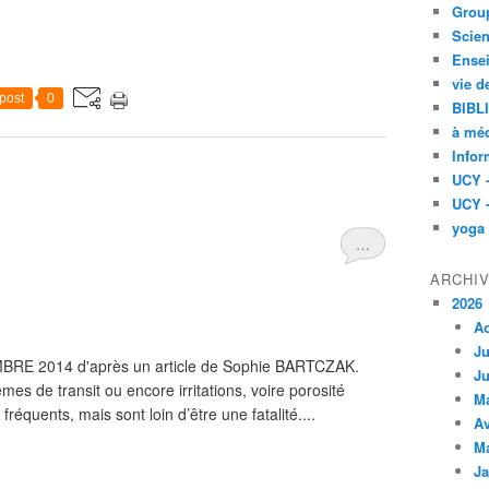
Group
Scien
Ensei
vie d
post
0
BIBL
à méd
Infor
UCY 
UCY 
yoga
…
ARCHI
2026
A
Ju
E 2014 d'après un article de Sophie BARTCZAK.
Ju
es de transit ou encore irritations, voire porosité
M
fréquents, mais sont loin d’être une fatalité....
Av
M
Ja