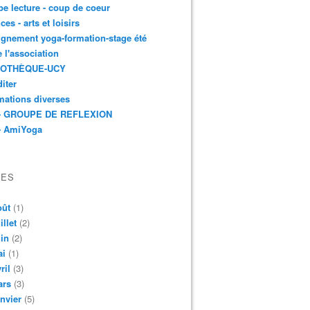
e lecture - coup de coeur
ces - arts et loisirs
gnement yoga-formation-stage été
e l'association
IOTHÈQUE-UCY
iter
mations diverses
- GROUPE DE REFLEXION
- AmiYoga
VES
oût
(1)
illet
(2)
in
(2)
ai
(1)
ril
(3)
ars
(3)
nvier
(5)