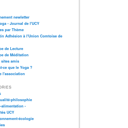
nement newletter
ga - Journal de l'UCY
les par Thème
tin Adhésion à l'Union Comtoise de
e de Lecture
e de Méditation
 sites amis
t-ce que le Yoga ?
e l'association
ORIES
A
tualité-philosophie
-alimentation -
ités UCY
ronnement-écologie
ées