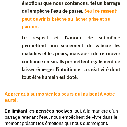
émotions que
n
o
us
contenons
,
tel un bar
ra
ge
q
u
i empêche
l
'
eau de passer.
Seul ce
r
essenti
peut ouvri
r
la b
r
èche au lâcher prise et au
pardon
.
Le r
e
spe
c
t et
l
'amour de soi-même
permettent non seu
l
emen
t
de vaincre
l
es
maladies et les pe
u
rs, mais aussi de
r
e
t
rouver
confian
c
e en soi
.
I
ls permet
ent également de
laisser ém
e
r
ger
l
'
i
nt
u
it
ion et la créativité dont
tout être humain est doté.
Apprenez à surmonter les peurs qui nuisent à votre
santé.
En limitant les pensées nocives,
qui, à la manière d’un
barrage retenant l’eau, nous empêchent de vivre dans le
moment présent les émotions qui nous submergent.