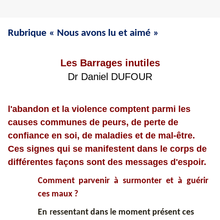
Rubrique « Nous avons lu et aimé »
Les Barrages inutiles
Dr Daniel DUFOUR
l
'
aba
n
do
n
et la vio
l
e
n
ce co
m
pte
n
t pa
rm
i les
causes commu
ne
s de
p
eu
r
s
,
de perte de
conf
i
a
n
ce en so
i,
de ma
l
ad
i
es et de mal-être
.
Ces s
i
gnes qu
i
se
m
anifesten
t
dans
l
e corps d
e
diff
ér
entes f
a
çons sont des mess
a
ges d
'
es
p
o
i
r.
Co
m
ment parveni
r
à
su
r
mont
e
r e
t
à
gué
r
i
r
ce
s m
a
ux
?
En
r
es
s
ent
a
nt dans
l
e moment présent ces