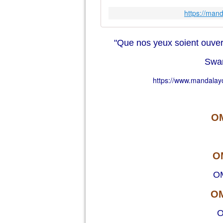
https://ma
"Que nos yeux soient ouvert
Swa
https://www.mandala
O
O
O
O
O