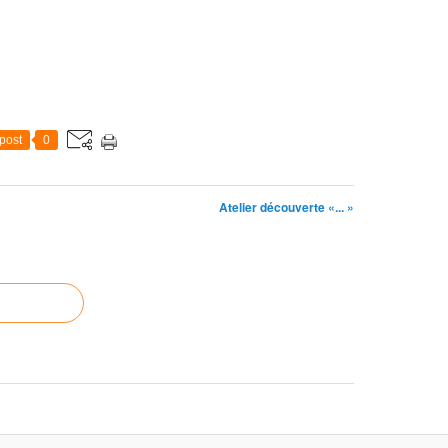
post
0
Atelier découverte «... »