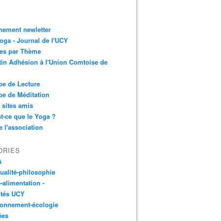
nement newletter
ga - Journal de l'UCY
les par Thème
tin Adhésion à l'Union Comtoise de
e de Lecture
e de Méditation
 sites amis
t-ce que le Yoga ?
e l'association
ORIES
A
tualité-philosophie
-alimentation -
ités UCY
ronnement-écologie
ées