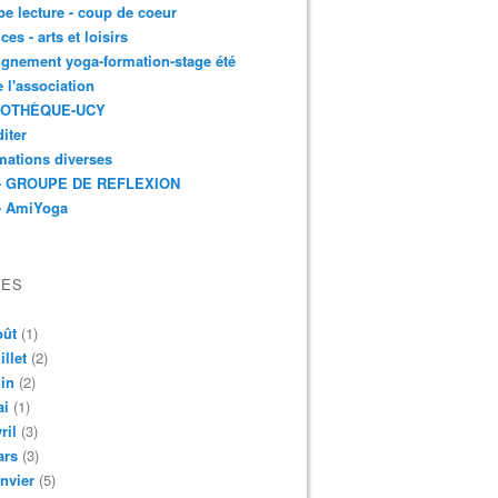
e lecture - coup de coeur
ces - arts et loisirs
gnement yoga-formation-stage été
e l'association
IOTHÈQUE-UCY
iter
mations diverses
- GROUPE DE REFLEXION
- AmiYoga
VES
oût
(1)
illet
(2)
in
(2)
ai
(1)
ril
(3)
ars
(3)
nvier
(5)