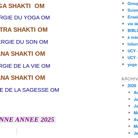
Group
GA SHAKTI OM
Scien
Ensei
ERGIE DU YOGA OM
vie d
TRA SHAKTI OM
BIBL
à méd
ERGIE DU SON OM
Infor
UCY 
NA SHAKTI OM
UCY 
yoga
RGIE DE LA VIE OM
NA SHAKTI OM
ARCHI
2026
IE DE LA SAGESSE OM
A
Ju
Ju
M
NNE ANNEE 2025
Av
M
Ja