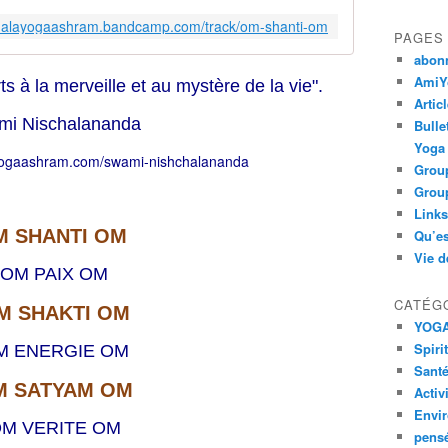
ndalayogaashram.bandcamp.com/track/om-shanti-om
PAGES
abon
AmiYo
s à la merveille et au mystère de la vie".
Artic
mi Nischalananda
Bulle
Yoga
yogaashram.com/swami-nishchalananda
Group
Group
Links
M SHANTI OM
Qu’es
Vie d
OM PAIX OM
CATÉG
M SHAKTI OM
YOG
Spiri
M ENERGIE OM
Santé
M SATYAM OM
Activ
Envi
M VERITE OM
pens