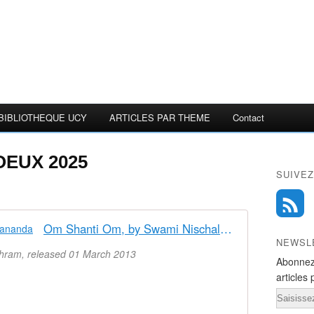
BIBLIOTHEQUE UCY
ARTICLES PAR THEME
Contact
OEUX 2025
SUIVEZ
Om Shanti Om, by Swami Nischalananda
NEWSL
ram, released 01 March 2013
Abonnez
articles 
Email