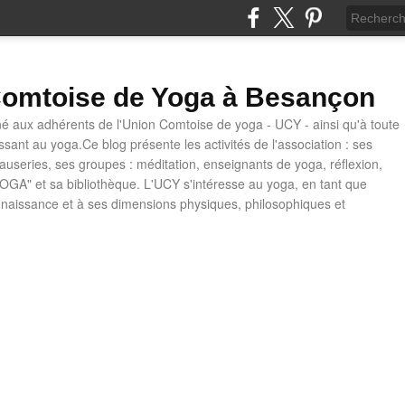
omtoise de Yoga à Besançon
né aux adhérents de l'Union Comtoise de yoga - UCY - ainsi qu'à toute
ssant au yoga.Ce blog présente les activités de l'association : ses
causeries, ses groupes : méditation, enseignants de yoga, réflexion,
OGA" et sa bibliothèque. L'UCY s'intéresse au yoga, en tant que
naissance et à ses dimensions physiques, philosophiques et