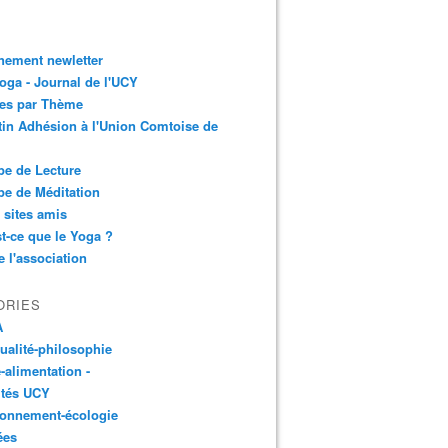
nement newletter
ga - Journal de l'UCY
les par Thème
tin Adhésion à l'Union Comtoise de
e de Lecture
e de Méditation
 sites amis
t-ce que le Yoga ?
e l'association
ORIES
A
tualité-philosophie
-alimentation -
ités UCY
ronnement-écologie
ées