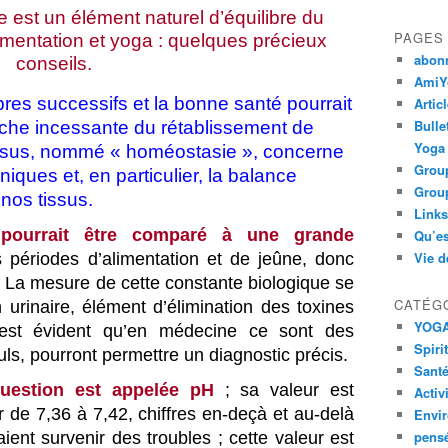
e est un élément naturel d’équilibre du
PAGES
imentation et yoga : quelques précieux
abon
conseils.
AmiYo
bres successifs et la bonne santé pourrait
Artic
Bulle
rche incessante du rétablissement de
Yoga
essus, nommé « homéostasie », concerne
Group
ues et, en particulier, la balance
Group
nos tissus.
Links
 pourrait être comparé à une grande
Qu’es
Vie d
s périodes d’alimentation et de jeûne, donc
l. La mesure de cette constante biologique se
CATÉG
 urinaire, élément d’élimination des toxines
YOG
l est évident qu’en médecine ce sont des
Spiri
ls, pourront permettre un diagnostic précis.
Santé
question est appelée pH
; sa valeur est
Activ
er de 7,36 à 7,42, chiffres en-deçà et au-delà
Envi
pens
ient survenir des troubles ; cette valeur est