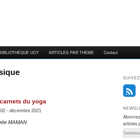
BIBLIOTHEQUE UCY
ARTICLES PAR THEME
Contact
asique
SUIVEZ
carnets du yoga
NEWSL
402 - décembre 2021
Abonnez
ndrée MAMAN
articles 
Email