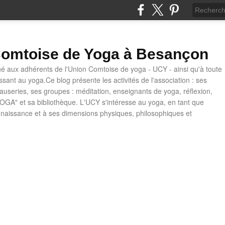
omtoise de Yoga à Besançon
né aux adhérents de l'Union Comtoise de yoga - UCY - ainsi qu'à toute
ssant au yoga.Ce blog présente les activités de l'association : ses
causeries, ses groupes : méditation, enseignants de yoga, réflexion,
OGA" et sa bibliothèque. L'UCY s'intéresse au yoga, en tant que
naissance et à ses dimensions physiques, philosophiques et