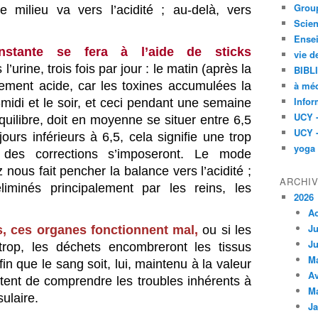
Group
e milieu va vers l’acidité ; au-delà, vers
Scien
Ensei
stante se fera à l’aide de sticks
vie d
’urine, trois fois par jour : le matin (après la
BIBL
ement acide, car les toxines accumulées la
à méd
Infor
-midi et le soir, et ceci pendant une semaine
UCY 
quilibre, doit en moyenne se situer entre 6,5
UCY 
ujours inférieurs à 6,5, cela signifie une trop
yoga
t des corrections s’imposeront. Le mode
 nous fait pencher la balance vers l’acidité ;
ARCHI
liminés principalement par les reins, les
2026
A
Ju
s, ces organes fonctionnent mal,
ou si les
Ju
trop, les déchets encombreront les tissus
M
n que le sang soit, lui, maintenu à la valeur
Av
ent de comprendre les troubles inhérents à
M
sulaire.
Ja