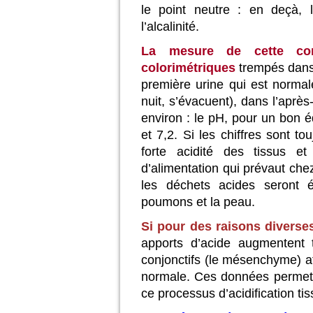
le point neutre : en deçà, l
l’alcalinité.
La mesure de cette con
colorimétriques
trempés dans l
première urine qui est normal
nuit, s’évacuent), dans l’après
environ : le pH, pour un bon é
et 7,2. Si les chiffres sont to
forte acidité des tissus e
d’alimentation qui prévaut chez
les déchets acides seront é
poumons et la peau.
Si pour des raisons diverse
apports d’acide augmentent 
conjonctifs (le mésenchyme) afi
normale. Ces données permett
ce processus d’acidification tis