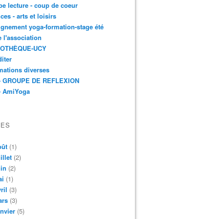
e lecture - coup de coeur
ces - arts et loisirs
gnement yoga-formation-stage été
e l'association
IOTHÈQUE-UCY
iter
mations diverses
- GROUPE DE REFLEXION
- AmiYoga
VES
oût
(1)
illet
(2)
in
(2)
ai
(1)
ril
(3)
ars
(3)
nvier
(5)