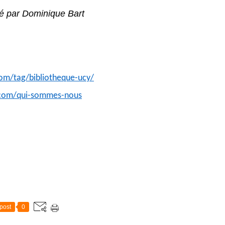
é par Dominique Bart
m/tag/bibliotheque-ucy/
.com/qui-sommes-nous
post
0