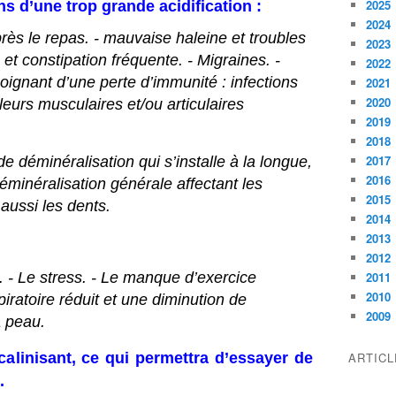
2025
 d’une trop grande acidification :
2024
après le repas. - mauvaise haleine et troubles
2023
e et constipation fréquente. - Migraines. -
2022
oignant d’une perte d’immunité : infections
2021
2020
leurs musculaires et/ou articulaires
2019
2018
2017
e déminéralisation qui s’installe à la longue,
2016
éminéralisation générale affectant les
2015
aussi les dents.
2014
2013
2012
u. - Le stress. - Le manque d’exercice
2011
2010
iratoire réduit et une diminution de
2009
a peau.
lcalinisant, ce qui permettra d’essayer de
ARTIC
.