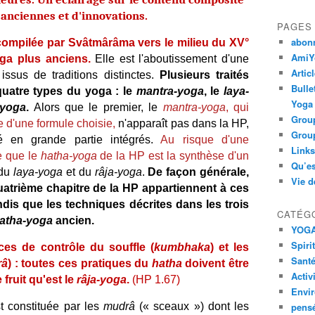
anciennes et d'innovations.
PAGES
abon
compilée par Svâtmârâma vers le milieu du XV°
AmiYo
oga plus anciens.
Elle est l'aboutissement d'une
Artic
issus de traditions distinctes.
Plusieurs traités
Bulle
quatre types du yoga : le
mantra-yoga
, le
laya-
Yoga
-yoga
.
Alors que le premier, le
mantra-yoga
, qui
Group
le d'une formule choisie,
n'apparaît pas dans la HP,
Group
é en grande partie intégrés.
Au risque d'une
Links
re que le
hatha-yoga
de la HP est la synthèse d'un
Qu’es
 du
laya-yoga
et du
râja-yoga
.
De façon générale,
Vie d
quatrième chapitre de la HP appartiennent à ces
dis que les techniques décrites dans les trois
CATÉG
atha-yoga
ancien.
YOG
Spiri
ces de contrôle du souffle (
kumbhaka
) et les
Santé
râ
) : toutes ces pratiques du
hatha
doivent être
Activ
fruit qu'est le
râja-yoga
.
(HP 1.67)
Envi
t constituée par les
mudrâ
(« sceaux ») dont les
pens