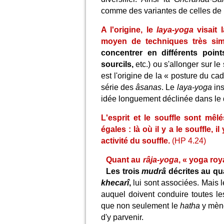
comme des variantes de celles de 
A l'origine, le
laya-yoga
visait 
moyen de techniques très sim
concentrer en différents poin
sourcils,
etc.) ou s'allonger sur l
est l'origine de la « posture du ca
série des
âsanas
. Le
laya-yoga
ins
idée longuement déclinée dans le 
L'esprit et le souffle sont mêl
égales : là où il y a le souffle, il y
activité du souffle.
(HP 4.24)
Quant au
râja-yoga
, « yoga roy
Les trois
mudrâ
décrites au qu
khecarî
,
lui sont associées. Mais 
auquel doivent conduire toutes l
que non seulement le
hatha
y mène
d'y parvenir.