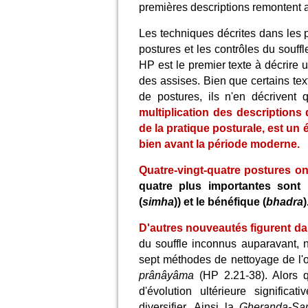
premières descriptions remontent au
Les techniques décrites dans les 
postures et les contrôles du souffl
HP est le premier texte à décrire u
des assises. Bien que certains tex
de postures, ils n'en décrivent
multiplication des descriptions 
de la pratique posturale, est un
bien avant la période moderne.
Quatre-vingt-quatre postures o
quatre plus importantes sont :
(
simha
)) et le bénéfique (
bhadra
)
D'autres nouveautés figurent da
du souffle inconnus auparavant,
sept méthodes de nettoyage de l'
prânâyâma
(HP 2.21-38). Alors 
d'évolution ultérieure signific
diversifier. Ainsi la
Gheranda-Sa