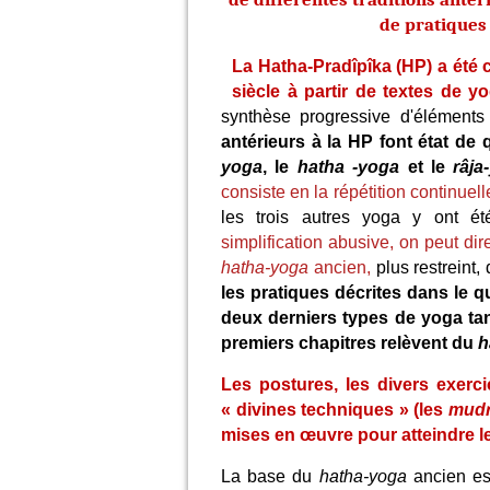
de pratiques 
La Hatha-Pradîpîka (HP) a été 
siècle à partir de textes de y
synthèse progressive d'éléments 
antérieurs à la HP font état de
yoga
, le
hatha -yoga
et le
râja
consiste en la répétition continuel
les trois autres yoga y ont ét
simplification abusive, on peut di
hatha-yoga
ancien,
plus restreint,
les pratiques décrites dans le 
deux derniers types de yoga tan
premiers chapitres relèvent du
h
Les postures, les divers exerci
« divines techniques » (les
mud
mises en œuvre pour atteindre le 
La base du
hatha-yoga
ancien es