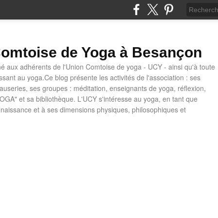
omtoise de Yoga à Besançon
né aux adhérents de l'Union Comtoise de yoga - UCY - ainsi qu'à toute
ssant au yoga.Ce blog présente les activités de l'association : ses
causeries, ses groupes : méditation, enseignants de yoga, réflexion,
OGA" et sa bibliothèque. L'UCY s'intéresse au yoga, en tant que
naissance et à ses dimensions physiques, philosophiques et