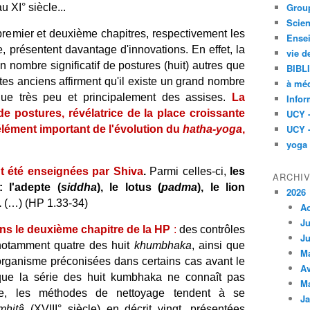
Group
 XI° siècle...
Scien
premier et deuxième chapitres, respectivement les
Ensei
e, présentent davantage d'innovations. En effet, la
vie d
n nombre significatif de postures (huit) autres que
BIBL
tes anciens affirment qu'il existe un grand nombre
à méd
 que très peu et principalement des assises.
La
Infor
de postures, révélatrice de la place croissante
UCY 
UCY 
 élément important de l'évolution du
hatha-yoga
,
yoga
nt été enseignées par Shiva
.
Parmi celles-ci,
les
ARCHI
 l'adepte (
siddha
), le lotus (
padma
), le lion
2026
.
(…) (HP 1.33-34)
A
Ju
ns le deuxième chapitre de la HP
:
des contrôles
Ju
 notamment quatre des huit
khumbhaka
, ainsi que
M
organisme préconisées dans certains cas avant le
Av
que la série des huit kumbhaka ne connaît pas
M
ative, les méthodes de nettoyage tendent à se
Ja
mhitâ
(XVIII° siècle) en décrit vingt, présentées