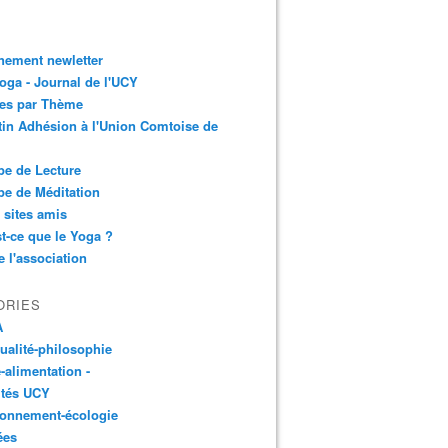
nement newletter
ga - Journal de l'UCY
les par Thème
tin Adhésion à l'Union Comtoise de
e de Lecture
e de Méditation
 sites amis
t-ce que le Yoga ?
e l'association
ORIES
A
tualité-philosophie
-alimentation -
ités UCY
ronnement-écologie
ées