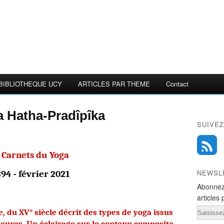
BIBLIOTHEQUE UCY
ARTICLES PAR THEME
Contact
la Hatha-Pradîpîka
SUIVEZ
 Carnets du Yoga
NEWSL
394 - février 2021
Abonnez
articles 
Email
, du XV° siècle décrit des types de yoga issus
rieures. Un éclairage sur le contenu composite