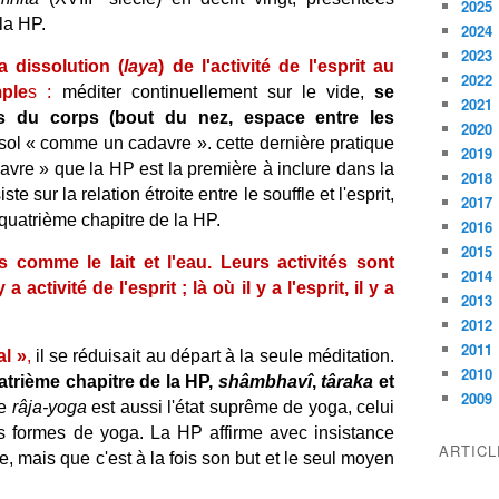
2025
la HP.
2024
2023
la dissolution (
laya
) de l'activité de l'esprit au
2022
ple
s :
méditer continuellement sur le vide,
se
2021
ts du corps (bout du nez, espace entre les
2020
e sol « comme un cadavre ». cette dernière pratique
2019
davre » que la HP est la première à inclure dans la
2018
iste sur la relation étroite entre le souffle et l'esprit,
2017
quatrième chapitre de la HP.
2016
2015
és comme le lait et l'eau. Leurs activités sont
2014
 a activité de l'esprit ; là où il y a l'esprit, il y a
2013
2012
2011
al »
,
il se réduisait au départ à la seule méditation.
2010
atrième chapitre de la HP,
shâmbhavî
,
târaka
et
2009
le
râja-yoga
est aussi l'état suprême de yoga, celui
es formes de yoga. La HP affirme avec insistance
ARTIC
, mais que c'est à la fois son but et le seul moyen