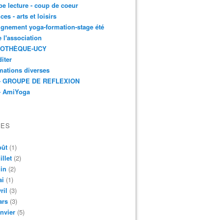
e lecture - coup de coeur
ces - arts et loisirs
gnement yoga-formation-stage été
e l'association
IOTHÈQUE-UCY
iter
mations diverses
- GROUPE DE REFLEXION
- AmiYoga
VES
oût
(1)
illet
(2)
in
(2)
ai
(1)
ril
(3)
ars
(3)
nvier
(5)