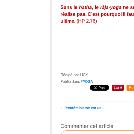
Sans le
hatha
, le
râja-yoga
ne se
réalise pas. C'est pourquoi il f
ultime.
(HP 2.76)
Rédigé par
UCY
Publié dans
#YOGA
Re
« L’écoféminisme est un...
Commenter cet article