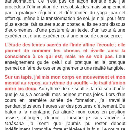
transformation. Ce n’est pas de façon frontale que j’ai
procédé à l’élimination de mes obstacles mais simplement
par la pratique régulière et déterminée du yoga, par cet
effort qui mène à la transformation de soi. je n’ai, pour être
plus exacte, fait sauter aucun obstacle. Ils se sont dissous
d’eux-mêmes, d’une posture à un texte, d’un texte à une
expérience, d’une expérience à une prise de conscience.
L’étude des textes sacrés de l’Inde affine l’écoute ; elle
permet de nommer les choses et éveille ainsi la
conscience à ce qui est, mais ne se voit pas.
Leur
enseignement guide celui qui pratique et la pratique
permet de faire de ces enseignements une réalité tangible.
Sur un tapis, j’ai mis mon corps en mouvement et mon
mental au repos, au rythme du souffle – le trait d’union
entre les deux.
Au rythme de ce souffle, la maison d’hôte
que je suis a accueilli mes peines et mes joies. Lors d’un
cours en première année de formation, j’ai travaillé
pendant plusieurs heures sur des postures d’étirement. Du
bâton à la montagne j’ai aligné mon corps en position
assise, allongée, debout : lorsque je suis arrivée à
tadâsana
j’ai senti que j’aurais pu rester debout
indéfiniment, immobile, forte et légère à la fois. Le cours se